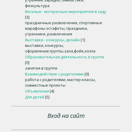
утренние зарядки, гимнастики,
физкультура
Веселые - интересные мероприятия в саду
[3]
праздничные развлечения, спортивные
марафоны-эстафеты, праздники,
утренники, развлечения
Выставки - конкурсы, дизайн
[1]
выставки, конкурсы,
оформление:группы,зала,фойе,холла
Образовательная деятельность в группе
[0]
занятия в группе
Взаимодействие с родителями
[0]
работа с родителями, мастер-классы,
совместные проекты
Объявления
[4]
Для детей
[5]
Вход на сайт