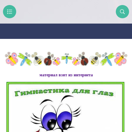
материал взят из интернета