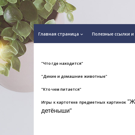
Главная страница
Полезные ссылки и
keyboard_arrow_down
"Что где находится"
"Дикие и домашние животные"
"Кто чем питается"
"Ж
Игры к картотеке предметных картинок
детёныши"