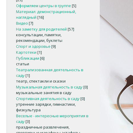
Оформляем центры в группе
[5]
Материал: демонстрационный,
наглядный
[16]
Видео
[7]
На заметку для родителей
[57]
консультации, памятки,
рекомендации, буклеты
Спорт и здоровье
[9]
Картотеки
[1]
Публикации
[6]
статьи
Театрализованная деятельность в
саду
[1]
театр, спектакли и сказки
Музыкальная деятельность в саду
[0]
музыкальные занятия в саду
Спортивная деятельность в саду
[0]
утренние зарядки, гимнастики,
физкультура
Веселые - интересные мероприятия в
саду
[3]
праздничные развлечения,
спортивные марафоны-эстафеты,