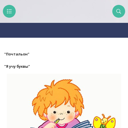
"Почтальон"
"Я учу буквы"