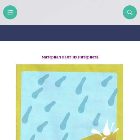
материал взят из интернета