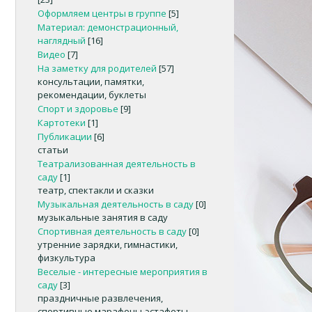
Оформляем центры в группе
[5]
Материал: демонстрационный,
наглядный
[16]
Видео
[7]
На заметку для родителей
[57]
консультации, памятки,
рекомендации, буклеты
Спорт и здоровье
[9]
Картотеки
[1]
Публикации
[6]
статьи
Театрализованная деятельность в
саду
[1]
театр, спектакли и сказки
Музыкальная деятельность в саду
[0]
музыкальные занятия в саду
Спортивная деятельность в саду
[0]
утренние зарядки, гимнастики,
физкультура
Веселые - интересные мероприятия в
саду
[3]
праздничные развлечения,
спортивные марафоны-эстафеты,