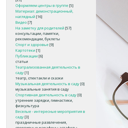
Оформляем центры в группе
[5]
Материал: демонстрационный,
наглядный
[16]
Видео
[7]
На заметку для родителей
[57]
консультации, памятки,
рекомендации, буклеты
Спорт и здоровье
[9]
Картотеки
[1]
Публикации
[6]
статьи
Театрализованная деятельность в
саду
[1]
театр, спектакли и сказки
Музыкальная деятельность в саду
[0]
музыкальные занятия в саду
Спортивная деятельность в саду
[0]
утренние зарядки, гимнастики,
физкультура
Веселые - интересные мероприятия в
саду
[3]
праздничные развлечения,
спортивные марафоны-эстафеты,