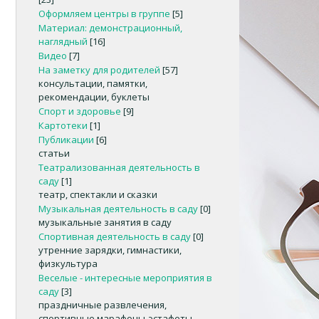
Оформляем центры в группе
[5]
Материал: демонстрационный,
наглядный
[16]
Видео
[7]
На заметку для родителей
[57]
консультации, памятки,
рекомендации, буклеты
Спорт и здоровье
[9]
Картотеки
[1]
Публикации
[6]
статьи
Театрализованная деятельность в
саду
[1]
театр, спектакли и сказки
Музыкальная деятельность в саду
[0]
музыкальные занятия в саду
Спортивная деятельность в саду
[0]
утренние зарядки, гимнастики,
физкультура
Веселые - интересные мероприятия в
саду
[3]
праздничные развлечения,
спортивные марафоны-эстафеты,