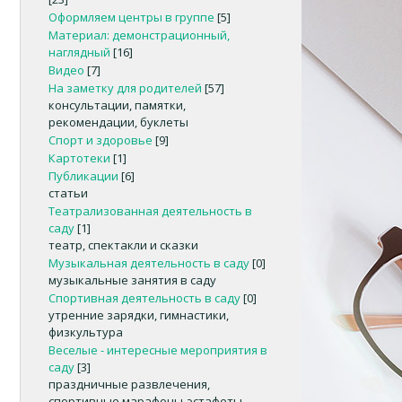
Оформляем центры в группе
[5]
Материал: демонстрационный,
наглядный
[16]
Видео
[7]
На заметку для родителей
[57]
консультации, памятки,
рекомендации, буклеты
Спорт и здоровье
[9]
Картотеки
[1]
Публикации
[6]
статьи
Театрализованная деятельность в
саду
[1]
театр, спектакли и сказки
Музыкальная деятельность в саду
[0]
музыкальные занятия в саду
Спортивная деятельность в саду
[0]
утренние зарядки, гимнастики,
физкультура
Веселые - интересные мероприятия в
саду
[3]
праздничные развлечения,
спортивные марафоны-эстафеты,