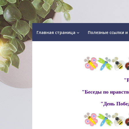
Главная страница
Полезные ссылки и
keyboard_arrow_down
"Р
"Беседы по нравст
"День Побед