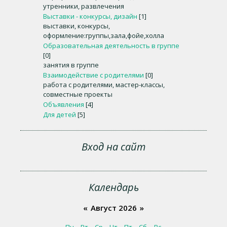
утренники, развлечения
Выставки - конкурсы, дизайн
[1]
выставки, конкурсы,
оформление:группы,зала,фойе,холла
Образовательная деятельность в группе
[0]
занятия в группе
Взаимодействие с родителями
[0]
работа с родителями, мастер-классы,
совместные проекты
Объявления
[4]
Для детей
[5]
Вход на сайт
Календарь
«
Август 2026
»
Пн
Вт
Ср
Чт
Пт
Сб
Вс