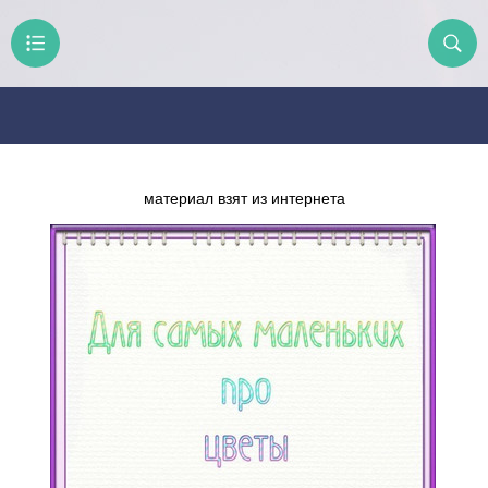
материал взят из интернета