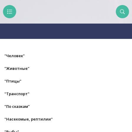
"Человек"
"Животные"
"Птицы"
"Транспорт"
"По сказкам"
"Насекомые, рептилии"
"Рыбы"