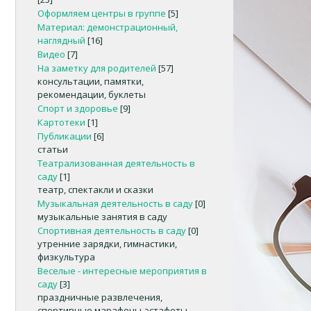
Оформляем центры в группе
[5]
Материал: демонстрационный,
наглядный
[16]
Видео
[7]
На заметку для родителей
[57]
консультации, памятки,
рекомендации, буклеты
Спорт и здоровье
[9]
Картотеки
[1]
Публикации
[6]
статьи
Театрализованная деятельность в
саду
[1]
театр, спектакли и сказки
Музыкальная деятельность в саду
[0]
музыкальные занятия в саду
Спортивная деятельность в саду
[0]
утренние зарядки, гимнастики,
физкультура
Веселые - интересные мероприятия в
саду
[3]
праздничные развлечения,
спортивные марафоны-эстафеты,