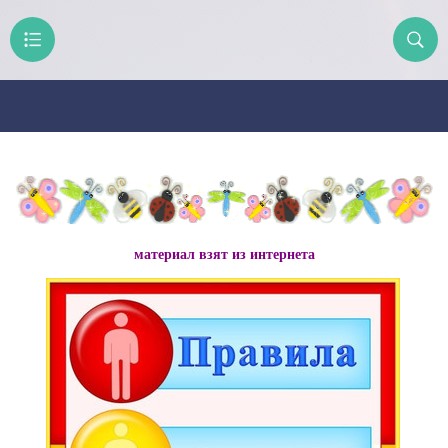
материал взят из интернета