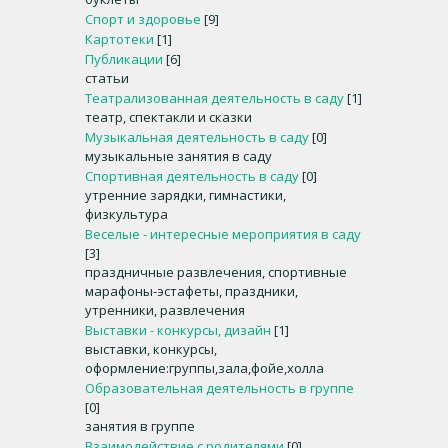
Спорт и здоровье
[9]
Картотеки
[1]
Публикации
[6]
статьи
Театрализованная деятельность в саду
[1]
театр, спектакли и сказки
Музыкальная деятельность в саду
[0]
музыкальные занятия в саду
Спортивная деятельность в саду
[0]
утренние зарядки, гимнастики,
физкультура
Веселые - интересные мероприятия в саду
[3]
праздничные развлечения, спортивные
марафоны-эстафеты, праздники,
утренники, развлечения
Выставки - конкурсы, дизайн
[1]
выставки, конкурсы,
оформление:группы,зала,фойе,холла
Образовательная деятельность в группе
[0]
занятия в группе
Взаимодействие с родителями
[0]