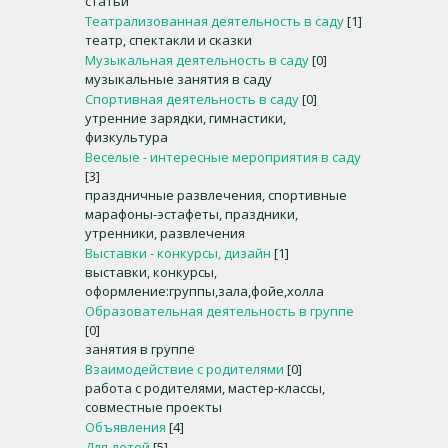
статьи
Театрализованная деятельность в саду
[1]
театр, спектакли и сказки
Музыкальная деятельность в саду
[0]
музыкальные занятия в саду
Спортивная деятельность в саду
[0]
утренние зарядки, гимнастики,
физкультура
Веселые - интересные мероприятия в саду
[3]
праздничные развлечения, спортивные
марафоны-эстафеты, праздники,
утренники, развлечения
Выставки - конкурсы, дизайн
[1]
выставки, конкурсы,
оформление:группы,зала,фойе,холла
Образовательная деятельность в группе
[0]
занятия в группе
Взаимодействие с родителями
[0]
работа с родителями, мастер-классы,
совместные проекты
Объявления
[4]
Для детей
[5]