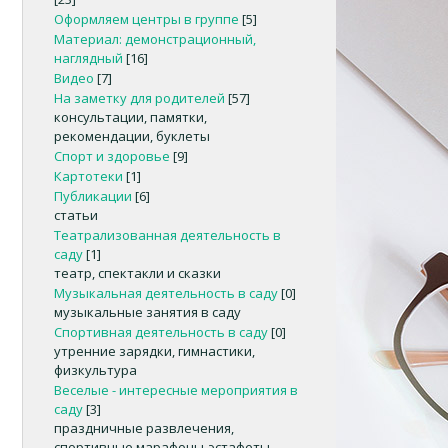
Оформляем центры в группе
[5]
Материал: демонстрационный,
наглядный
[16]
Видео
[7]
На заметку для родителей
[57]
консультации, памятки,
рекомендации, буклеты
Спорт и здоровье
[9]
Картотеки
[1]
Публикации
[6]
статьи
Театрализованная деятельность в
саду
[1]
театр, спектакли и сказки
Музыкальная деятельность в саду
[0]
музыкальные занятия в саду
Спортивная деятельность в саду
[0]
утренние зарядки, гимнастики,
физкультура
Веселые - интересные мероприятия в
саду
[3]
праздничные развлечения,
спортивные марафоны-эстафеты,