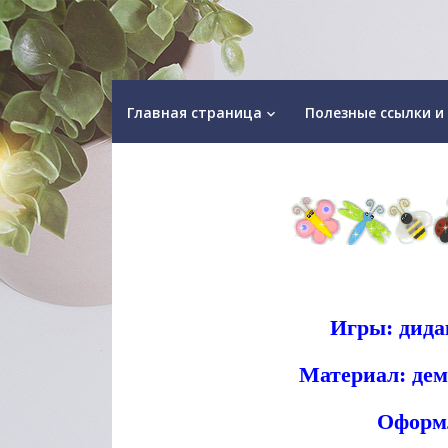
Главная страница
Полезные ссылки и
keyboard_arrow_down
Игры: дида
Материал: де
Оформл