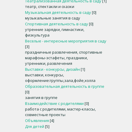
Театрализованная деятельность в саду
[1]
театр, спектакли и сказки
Музыкальная деятельность в саду
[0]
музыкальные занятия в саду
Спортивная деятельность в саду
[0]
утренние зарядки, гимнастики,
физкультура
Веселые - интересные мероприятия в саду
[3]
праздничные развлечения, спортивные
марафоны-эстафеты, праздники,
утренники, развлечения
Выставки - конкурсы, дизайн
[1]
выставки, конкурсы,
оформление:группы,зала,фойе,холла
Образовательная деятельность в группе
[0]
занятия в группе
Взаимодействие с родителями
[0]
работа с родителями, мастер-классы,
совместные проекты
Объявления
[4]
Для детей
[5]