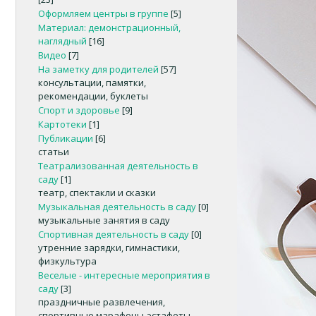
Оформляем центры в группе
[5]
Материал: демонстрационный,
наглядный
[16]
Видео
[7]
На заметку для родителей
[57]
консультации, памятки,
рекомендации, буклеты
Спорт и здоровье
[9]
Картотеки
[1]
Публикации
[6]
статьи
Театрализованная деятельность в
саду
[1]
театр, спектакли и сказки
Музыкальная деятельность в саду
[0]
музыкальные занятия в саду
Спортивная деятельность в саду
[0]
утренние зарядки, гимнастики,
физкультура
Веселые - интересные мероприятия в
саду
[3]
праздничные развлечения,
спортивные марафоны-эстафеты,