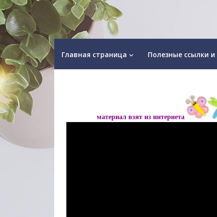
Главная страница
Полезные ссылки и
keyboard_arrow_down
материал взят из интернета