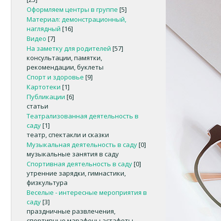
Оформляем центры в группе
[5]
Материал: демонстрационный,
наглядный
[16]
Видео
[7]
На заметку для родителей
[57]
консультации, памятки,
рекомендации, буклеты
Спорт и здоровье
[9]
Картотеки
[1]
Публикации
[6]
статьи
Театрализованная деятельность в
саду
[1]
театр, спектакли и сказки
Музыкальная деятельность в саду
[0]
музыкальные занятия в саду
Спортивная деятельность в саду
[0]
утренние зарядки, гимнастики,
физкультура
Веселые - интересные мероприятия в
саду
[3]
праздничные развлечения,
спортивные марафоны-эстафеты,