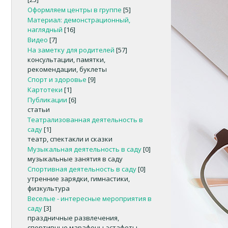
Оформляем центры в группе
[5]
Материал: демонстрационный,
наглядный
[16]
Видео
[7]
На заметку для родителей
[57]
консультации, памятки,
рекомендации, буклеты
Спорт и здоровье
[9]
Картотеки
[1]
Публикации
[6]
статьи
Театрализованная деятельность в
саду
[1]
театр, спектакли и сказки
Музыкальная деятельность в саду
[0]
музыкальные занятия в саду
Спортивная деятельность в саду
[0]
утренние зарядки, гимнастики,
физкультура
Веселые - интересные мероприятия в
саду
[3]
праздничные развлечения,
спортивные марафоны-эстафеты,