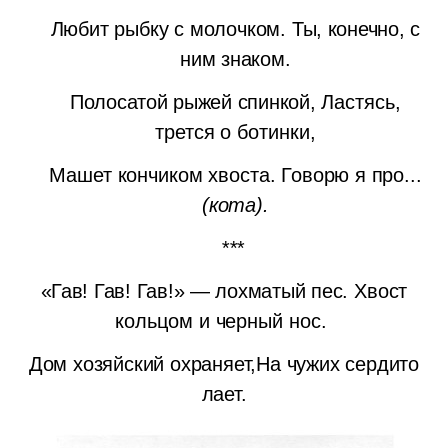
Любит рыбку с молочком.
Ты, конечно, с
ним знаком.
Полосатой рыжей спинкой,
Ластясь,
трется о ботинки,
Машет кончиком хвоста.
Говорю я про...
(кота).
***
«Гав! Гав! Гав!» — лохматый пес.
Хвост
кольцом и черный нос.
Дом хозяйский охраняет,На чужих сердито
лает.