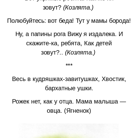
зовут?
(Козлята.)
Полюбуйтесь: вот беда!
Тут у мамы борода!
Ну, а папины рога Вижу я издалека.
И
скажите-ка, ребята,
Как детей
зовут?..
(Козлята.)
***
Весь в кудряшках-завитушках, Хвостик,
бархатные ушки.
Рожек нет, как у отца. Мама малыша —
овца. (Ягненок)