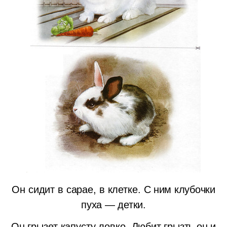
Он сидит в сарае, в клетке.
С ним клубочки
пуха — детки.
Он грызет капусту ловко,
Любит грызть он и