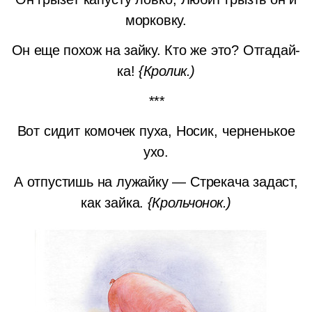
морковку.
Он еще похож на зайку.
Кто же это? Отгадай-
ка!
{Кролик.)
***
Вот сидит комочек пуха,
Носик, черненькое
ухо.
А отпустишь на лужайку — Стрекача задаст,
как зайка.
{Крольчонок.)