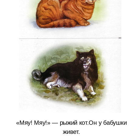
«Мяу! Мяу!» — рыжий кот.
Он у бабушки
живет.