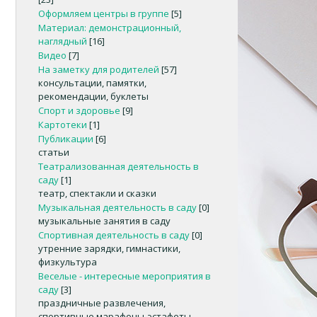
Оформляем центры в группе
[5]
Материал: демонстрационный,
наглядный
[16]
Видео
[7]
На заметку для родителей
[57]
консультации, памятки,
рекомендации, буклеты
Спорт и здоровье
[9]
Картотеки
[1]
Публикации
[6]
статьи
Театрализованная деятельность в
саду
[1]
театр, спектакли и сказки
Музыкальная деятельность в саду
[0]
музыкальные занятия в саду
Спортивная деятельность в саду
[0]
утренние зарядки, гимнастики,
физкультура
Веселые - интересные мероприятия в
саду
[3]
праздничные развлечения,
спортивные марафоны-эстафеты,