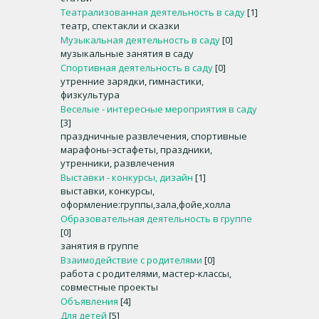
Театрализованная деятельность в саду
[1]
театр, спектакли и сказки
Музыкальная деятельность в саду
[0]
музыкальные занятия в саду
Спортивная деятельность в саду
[0]
утренние зарядки, гимнастики,
физкультура
Веселые - интересные мероприятия в саду
[3]
праздничные развлечения, спортивные
марафоны-эстафеты, праздники,
утренники, развлечения
Выставки - конкурсы, дизайн
[1]
выставки, конкурсы,
оформление:группы,зала,фойе,холла
Образовательная деятельность в группе
[0]
занятия в группе
Взаимодействие с родителями
[0]
работа с родителями, мастер-классы,
совместные проекты
Объявления
[4]
Для детей
[5]