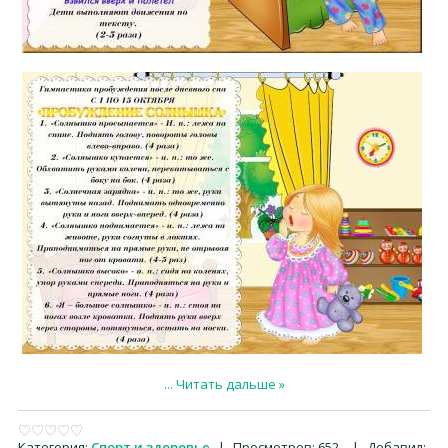
...
Читать дальше »
Категория:
Спорт и здоровье
|
Просмотров:
652
|
Добавил: