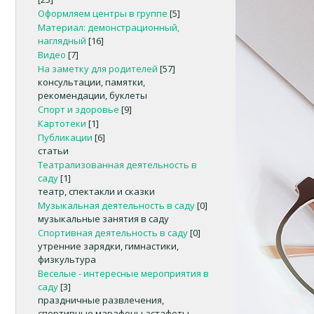
Оформляем центры в группе
[5]
Материал: демонстрационный,
наглядный
[16]
Видео
[7]
На заметку для родителей
[57]
консультации, памятки,
рекомендации, буклеты
Спорт и здоровье
[9]
Картотеки
[1]
Публикации
[6]
статьи
Театрализованная деятельность в
саду
[1]
театр, спектакли и сказки
Музыкальная деятельность в саду
[0]
музыкальные занятия в саду
Спортивная деятельность в саду
[0]
утренние зарядки, гимнастики,
физкультура
Веселые - интересные мероприятия в
саду
[3]
праздничные развлечения,
спортивные марафоны-эстафеты,