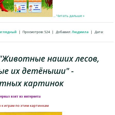
...
Читать дальше »
наглядный
|
Просмотров:
524
|
Добавил:
Людмила
|
Дата:
"Животные наших лесов,
е их детёныши" -
тных картинок
ериал взят из интернета
 к играм по этим картинкам