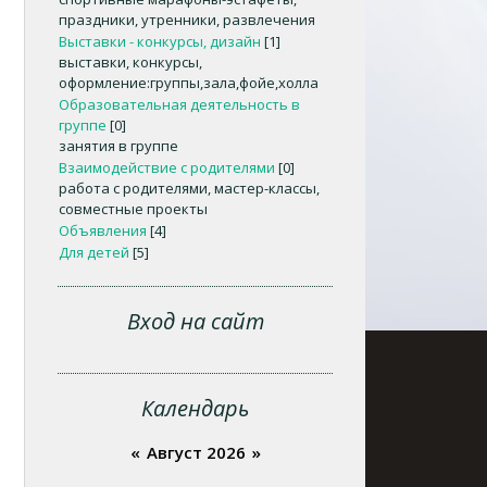
праздники, утренники, развлечения
Выставки - конкурсы, дизайн
[1]
выставки, конкурсы,
оформление:группы,зала,фойе,холла
Образовательная деятельность в
группе
[0]
занятия в группе
Взаимодействие с родителями
[0]
работа с родителями, мастер-классы,
совместные проекты
Объявления
[4]
Для детей
[5]
Вход на сайт
Календарь
«
Август 2026
»