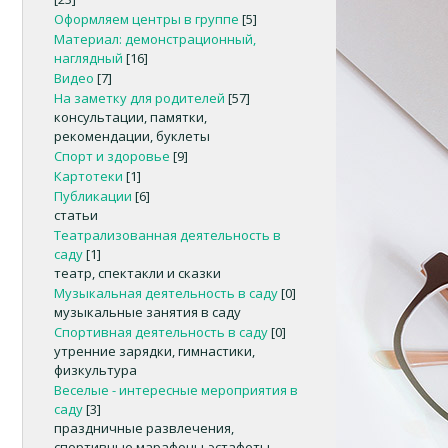
Оформляем центры в группе
[5]
Материал: демонстрационный,
наглядный
[16]
Видео
[7]
На заметку для родителей
[57]
консультации, памятки,
рекомендации, буклеты
Спорт и здоровье
[9]
Картотеки
[1]
Публикации
[6]
статьи
Театрализованная деятельность в
саду
[1]
театр, спектакли и сказки
Музыкальная деятельность в саду
[0]
музыкальные занятия в саду
Спортивная деятельность в саду
[0]
утренние зарядки, гимнастики,
физкультура
Веселые - интересные мероприятия в
саду
[3]
праздничные развлечения,
спортивные марафоны-эстафеты,