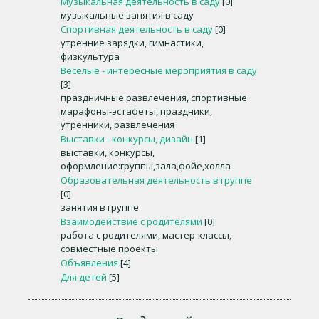
Музыкальная деятельность в саду
[0]
музыкальные занятия в саду
Спортивная деятельность в саду
[0]
утренние зарядки, гимнастики,
физкультура
Веселые - интересные мероприятия в саду
[3]
праздничные развлечения, спортивные
марафоны-эстафеты, праздники,
утренники, развлечения
Выставки - конкурсы, дизайн
[1]
выставки, конкурсы,
оформление:группы,зала,фойе,холла
Образовательная деятельность в группе
[0]
занятия в группе
Взаимодействие с родителями
[0]
работа с родителями, мастер-классы,
совместные проекты
Объявления
[4]
Для детей
[5]