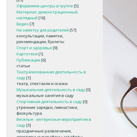
Оформляем центры в группе
[5]
Материал: демонстрационный,
наглядный
[16]
Видео
[7]
На заметку для родителей
[57]
консультации, памятки,
рекомендации, буклеты
Спорт и здоровье
[9]
Картотеки
[1]
Публикации
[6]
статьи
Театрализованная деятельность в
саду
[1]
театр, спектакли и сказки
Музыкальная деятельность в саду
[0]
музыкальные занятия в саду
Спортивная деятельность в саду
[0]
утренние зарядки, гимнастики,
физкультура
Веселые - интересные мероприятия в
саду
[3]
праздничные развлечения,
спортивные марафоны-эстафеты,