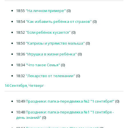
18:55
"На личном примере"
(0)
18:54
"Как избавить ребёнка от страхов"
(0)
18:52
"Если ребёнок кусается"
(0)
18:50
"Капризы и упрямство малыша"
(0)
18:36
"Игрушка в жизни ребёнка"
(0)
18:34
"Что такое Семья"
(0)
18:32
"Лекарство от телемании"
(0)
14 Сентября, Четверг
10:49
Праздники: папка-передвижка №2 "1 сентября!"
(0)
10:48
Праздники: папка-передвижка №1 "1 сентября -
день знаний"
(0)