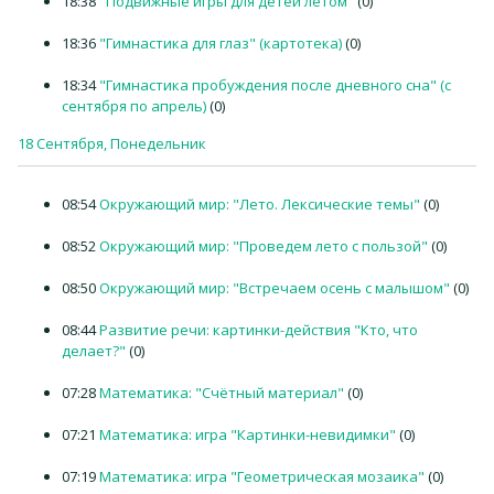
18:38
"Подвижные игры для детей летом"
(0)
18:36
"Гимнастика для глаз" (картотека)
(0)
18:34
"Гимнастика пробуждения после дневного сна" (с
сентября по апрель)
(0)
18 Сентября, Понедельник
08:54
Окружающий мир: "Лето. Лексические темы"
(0)
08:52
Окружающий мир: "Проведем лето с пользой"
(0)
08:50
Окружающий мир: "Встречаем осень с малышом"
(0)
08:44
Развитие речи: картинки-действия "Кто, что
делает?"
(0)
07:28
Математика: "Счётный материал"
(0)
07:21
Математика: игра "Картинки-невидимки"
(0)
07:19
Математика: игра "Геометрическая мозаика"
(0)