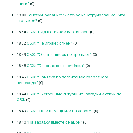
книги"
(0)
19:00
Конструирование: "Детское конструирование - что
это такое?
(0)
18:54
ОБЖ:"ПДД в стихах и картинках"
(0)
18:52
ОБЖ: "Не играй с огнём"
(0)
18:49
ОБЖ: "Огонь ошибок не прощает"
(0)
18:48
ОБЖ: "Безопасность ребёнка"
(0)
18:45
ОБЖ: "Памятка по воспитанию грамотного
пешехода"
(0)
18:44
ОБЖ: "Экстренные ситуации" - загадки и стихи по
ОБЖ
(0)
18:43
ОБЖ: "Твои помощники на дороге"
(0)
18:40
"На зарядку вместе с мамой"
(0)