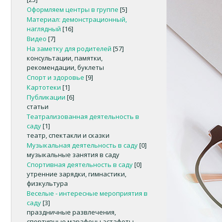
Оформляем центры в группе
[5]
Материал: демонстрационный,
наглядный
[16]
Видео
[7]
На заметку для родителей
[57]
консультации, памятки,
рекомендации, буклеты
Спорт и здоровье
[9]
Картотеки
[1]
Публикации
[6]
статьи
Театрализованная деятельность в
саду
[1]
театр, спектакли и сказки
Музыкальная деятельность в саду
[0]
музыкальные занятия в саду
Спортивная деятельность в саду
[0]
утренние зарядки, гимнастики,
физкультура
Веселые - интересные мероприятия в
саду
[3]
праздничные развлечения,
спортивные марафоны-эстафеты,