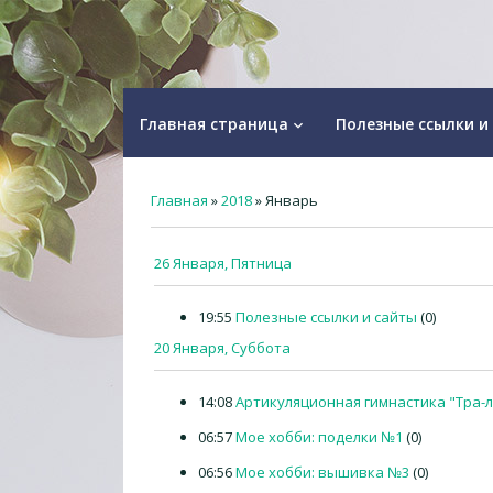
Главная страница
Полезные ссылки и
keyboard_arrow_down
Главная
»
2018
»
Январь
26 Января, Пятница
19:55
Полезные ссылки и сайты
(0)
20 Января, Суббота
14:08
Артикуляционная гимнастика "Тра-л
06:57
Мое хобби: поделки №1
(0)
06:56
Мое хобби: вышивка №3
(0)